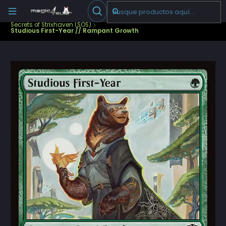
Escribenos
-->
Inicio
Cartas Sueltas Magic
Standard
Secrets of Strixhaven (SOS)
Studious First-Year // Rampant Growth