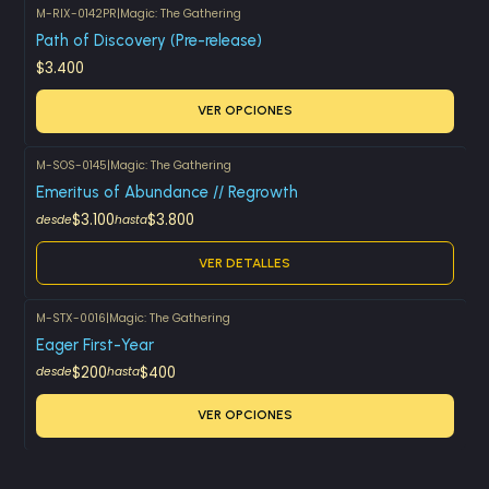
M-RIX-0142PR
|
Magic: The Gathering
Path of Discovery (Pre-release)
$3.400
VER OPCIONES
M-SOS-0145
|
Magic: The Gathering
Agotado
Emeritus of Abundance // Regrowth
$3.100
$3.800
desde
hasta
VER DETALLES
M-STX-0016
|
Magic: The Gathering
Eager First-Year
$200
$400
desde
hasta
VER OPCIONES