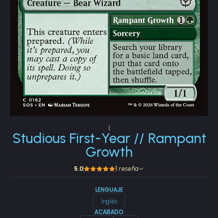
|
Studious First-Year // Rampant
Growth
5.0
1 reseña
LENGUAJE
Inglés
ACABADO