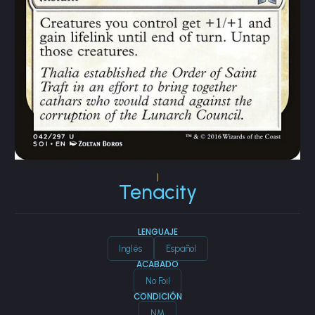
|
Tenacity
LENGUAJE
Inglés
Español
ACABADO
No Foil
CONDICIÓN
NM