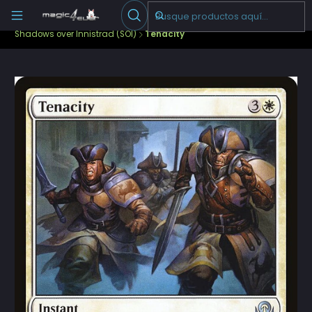
Escribenos
-->
Inicio
Cartas Sueltas Magic
Pioneer
Shadows over Innistrad (SOI)
Tenacity