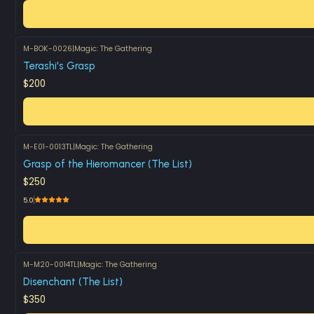
M-BOK-0026
|
Magic: The Gathering
Terashi's Grasp
$200
M-E01-0013TL
|
Magic: The Gathering
Grasp of the Hieromancer (The List)
$250
5.0
M-M20-0014TL
|
Magic: The Gathering
Disenchant (The List)
$350