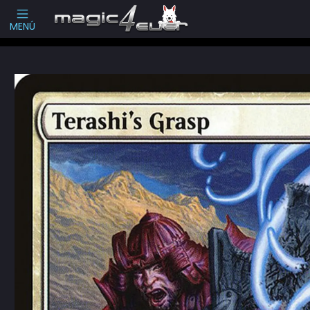
Escribenos
-->
MENÚ
Inicio
Cartas Sueltas Magic
Ediciones Especiales
Masters Series