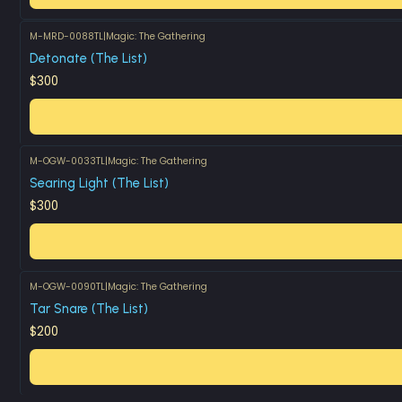
M-MRD-0088TL
|
Magic: The Gathering
Detonate (The List)
$300
M-OGW-0033TL
|
Magic: The Gathering
Searing Light (The List)
$300
M-OGW-0090TL
|
Magic: The Gathering
Tar Snare (The List)
$200