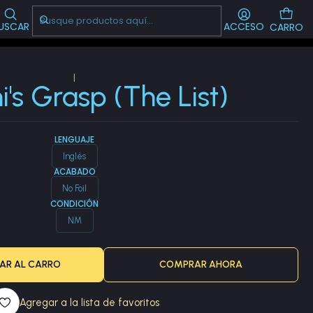
Visítanos!
-->
CL
USCAR
ACCESO
CARRO
|
i's Grasp (The List)
LENGUAJE
Inglés
ACABADO
No Foil
CONDICIÓN
NM
AR AL CARRO
COMPRAR AHORA
Agregar a la lista de favoritos