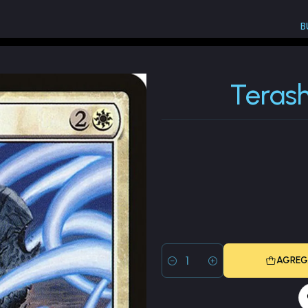
B
The List (PLST)
Terashi's Grasp (The List)
Terash
AGREG
Cantidad