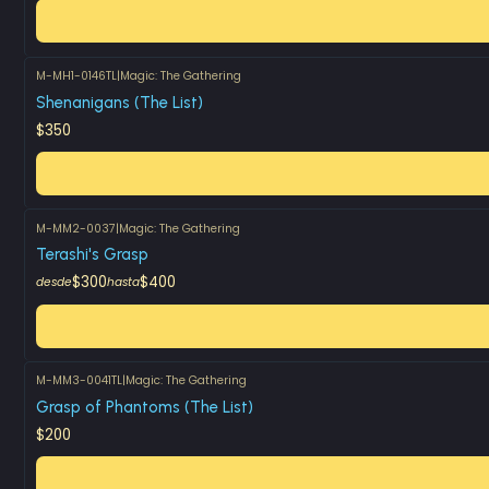
M-MH1-0146TL
|
Magic: The Gathering
Shenanigans (The List)
$350
M-MM2-0037
|
Magic: The Gathering
Terashi's Grasp
$300
$400
desde
hasta
M-MM3-0041TL
|
Magic: The Gathering
Grasp of Phantoms (The List)
$200