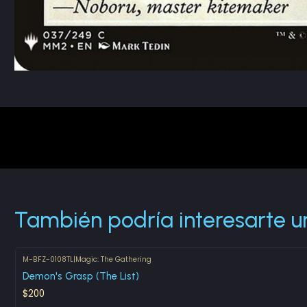
También podría interesarte u
M-BFZ-0108TL
|
Magic: The Gathering
Demon's Grasp (The List)
$200