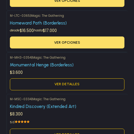
VER OPCIONES
M-LTC-0365
|
Magic: The Gathering
Homeward Path (Borderless)
$16.500
$17.000
desde
hasta
VER OPCIONES
M-MH3-0354
|
Magic: The Gathering
Agotado
Monumental Henge (Borderless)
$3.600
VER DETALLES
M-MSC-0334
|
Magic: The Gathering
Agotado
Kindred Discovery (Extended Art)
$8.300
5.0