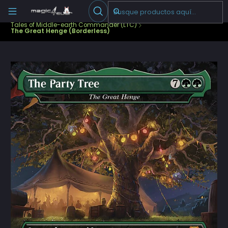
Escribenos
-->
Inicio
Cartas Sueltas Magic
Commander
Tales of Middle-earth Commander (LTC)
The Great Henge (Borderless)