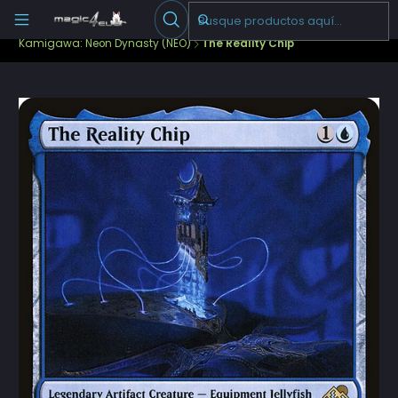
Escribenos
-->
Inicio
Cartas Sueltas Magic
Pioneer
Kamigawa: Neon Dynasty (NEO)
The Reality Chip