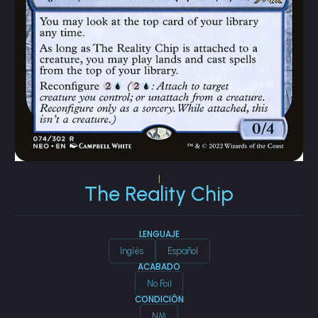
|
The Reality Chip
LENGUAJE
Inglés
Español
ACABADO
No Foil
CONDICIÓN
NM