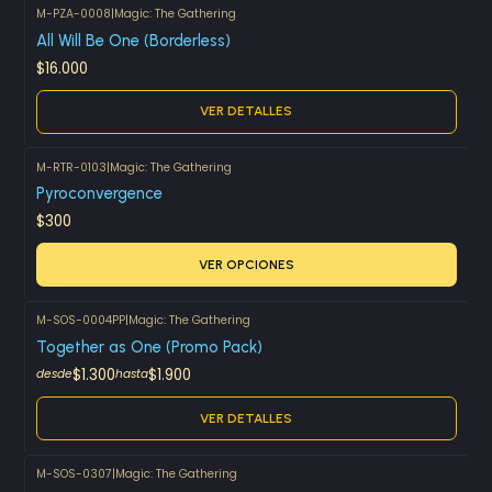
M-PZA-0008
|
Magic: The Gathering
Agotado
All Will Be One (Borderless)
$16.000
VER DETALLES
M-RTR-0103
|
Magic: The Gathering
Pyroconvergence
$300
VER OPCIONES
M-SOS-0004PP
|
Magic: The Gathering
Agotado
Together as One (Promo Pack)
$1.300
$1.900
desde
hasta
VER DETALLES
M-SOS-0307
|
Magic: The Gathering
Agotado