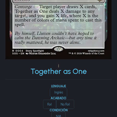
|
Together as One
LENGUAJE
Inglés
ACABADO
Foil
No Foil
CONDICIÓN
NM