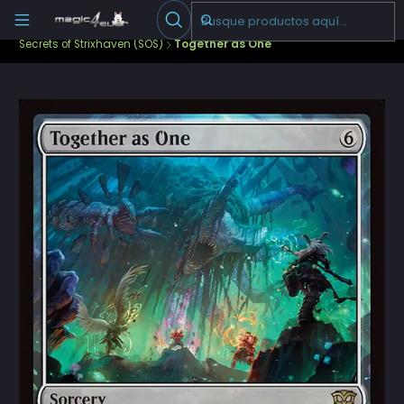
Escribenos
-->
Inicio
Cartas Sueltas Magic
Standard
Secrets of Strixhaven (SOS)
Together as One