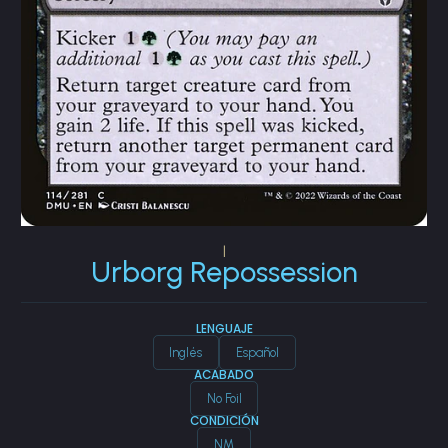
|
Urborg Repossession
LENGUAJE
Inglés
Español
ACABADO
No Foil
CONDICIÓN
NM