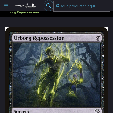
Escribenos
-->
Inicio
Cartas Sueltas Magic
Pioneer
Dominaria United (DMU)
Urborg Repossession