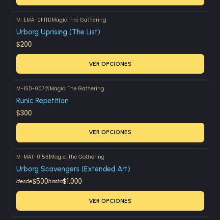
M-EMA-0111TL
|
Magic: The Gathering
Urborg Uprising (The List)
$200
VER OPCIONES
M-ISD-0072
|
Magic: The Gathering
Runic Repetition
$300
VER OPCIONES
M-MAT-0158
|
Magic: The Gathering
Urborg Scavengers (Extended Art)
$500
$1.000
desde
hasta
VER OPCIONES