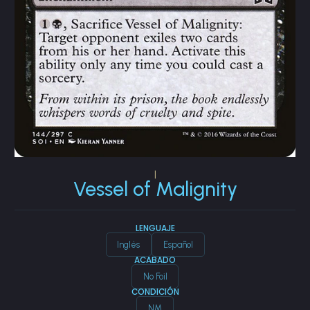
|
Vessel of Malignity
LENGUAJE
Inglés
Español
ACABADO
No Foil
CONDICIÓN
NM