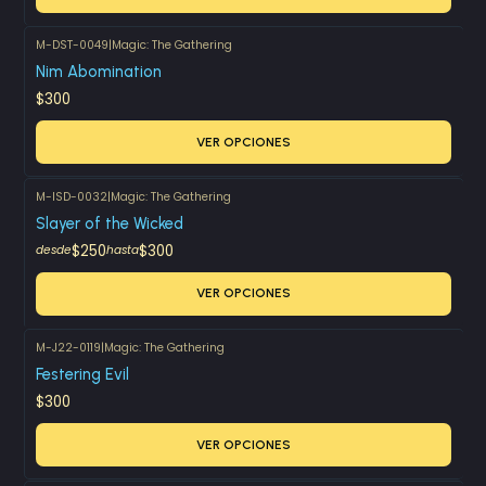
M-DST-0049
|
Magic: The Gathering
Nim Abomination
$300
VER OPCIONES
M-ISD-0032
|
Magic: The Gathering
Slayer of the Wicked
$250
$300
desde
hasta
VER OPCIONES
M-J22-0119
|
Magic: The Gathering
Festering Evil
$300
VER OPCIONES