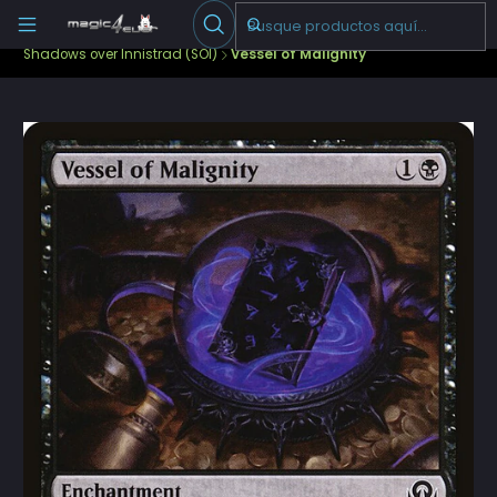
Escribenos
-->
Inicio
Cartas Sueltas Magic
Pioneer
Shadows over Innistrad (SOI)
Vessel of Malignity