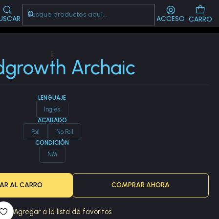
Visítanos!
-->
CL
USCAR
ACCESO
CARRO
|
dgrowth Archaic
LENGUAJE
Inglés
ACABADO
Foil
No Foil
CONDICIÓN
NM
AR AL CARRO
COMPRAR AHORA
Agregar a la lista de favoritos