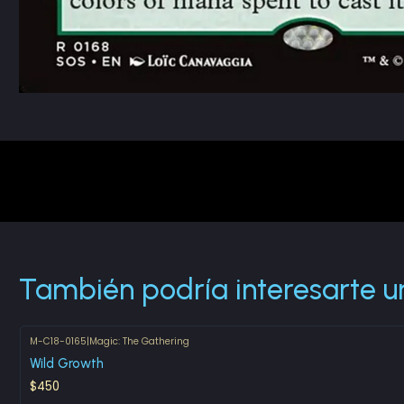
También podría interesarte u
M-C18-0165
|
Magic: The Gathering
Agotado
Wild Growth
$450