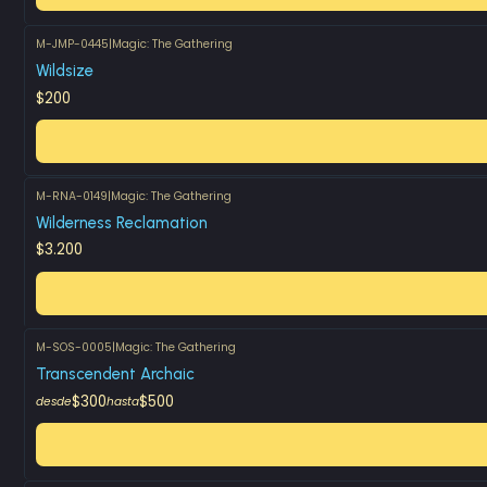
M-JMP-0445
|
Magic: The Gathering
Wildsize
$200
M-RNA-0149
|
Magic: The Gathering
Wilderness Reclamation
$3.200
M-SOS-0005
|
Magic: The Gathering
Transcendent Archaic
$300
$500
desde
hasta