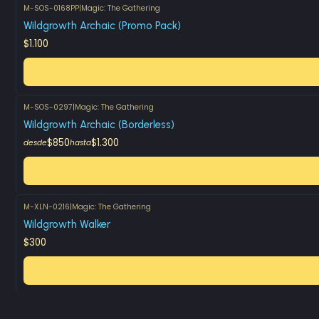
M-SOS-0168PP
|
Magic: The Gathering
Wildgrowth Archaic (Promo Pack)
$1.100
M-SOS-0297
|
Magic: The Gathering
Wildgrowth Archaic (Borderless)
$850
$1.300
desde
hasta
M-XLN-0216
|
Magic: The Gathering
Wildgrowth Walker
$300