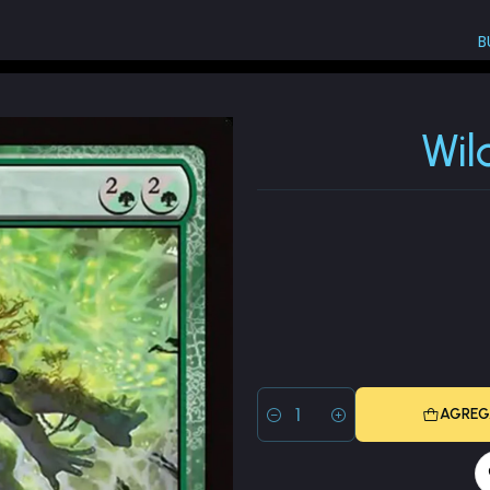
B
Wildgrowth Archaic
Wil
AGREG
Cantidad