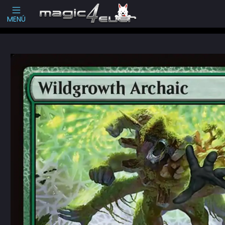
Escribenos
-->
MENÚ
Inicio
Cartas Sueltas Magic
Standard
Secrets of Strixhaven (SOS)