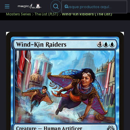
Escribenos
-->
Inicio
Cartas Sueltas Magic
Ediciones Especiales
Masters Series
The List (PLST)
Wind-Kin Raiders (The List)