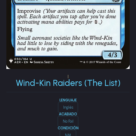
|
Wind-Kin Raiders (The List)
LENGUAJE
Inglés
ACABADO
No Foil
CONDICIÓN
NM