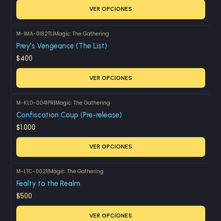
VER OPCIONES
M-IMA-0182TL
|
Magic: The Gathering
Prey's Vengeance (The List)
$400
VER OPCIONES
M-KLD-0041PR
|
Magic: The Gathering
Confiscation Coup (Pre-release)
$1.000
VER OPCIONES
M-LTC-0021
|
Magic: The Gathering
Fealty to the Realm
$500
VER OPCIONES