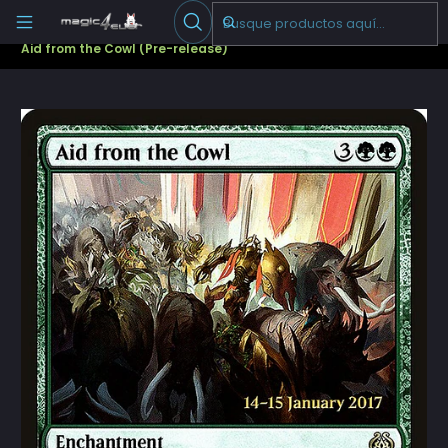
Escribenos
-->
Inicio
Cartas Sueltas Magic
Promos
Pre-release
Aid from the Cowl (Pre-release)