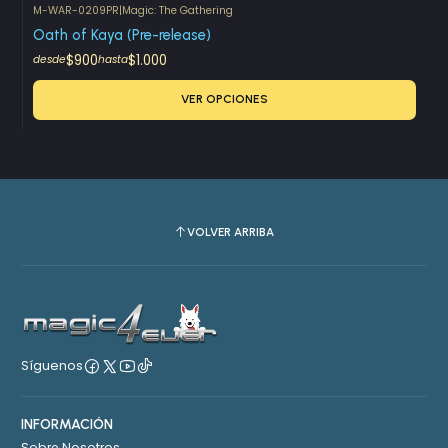
M-WAR-0209PR
|
Magic: The Gathering
Oath of Kaya (Pre-release)
$900
$1.000
desde
hasta
VER OPCIONES
VOLVER ARRIBA
Síguenos
INFORMACIÓN
Sobre Nosotros