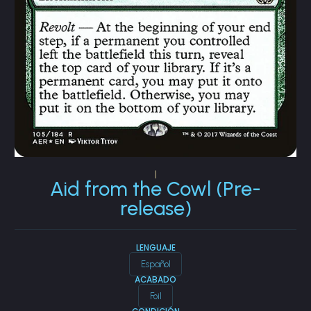
|
Aid from the Cowl (Pre-
release)
LENGUAJE
Español
ACABADO
Foil