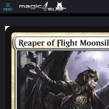
Escribenos
-->
MENÚ
Inicio
Cartas Sueltas Magic
Pioneer
Shadows over Innistrad (SOI)