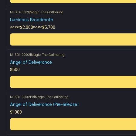
M-IKO-0021
|
Magic: The Gathering
Luminous Broodmoth
$2.000
$5.700
desde
hasta
M-SOI-0002
|
Magic: The Gathering
Angel of Deliverance
$500
M-SOI-0002PR
|
Magic: The Gathering
Angel of Deliverance (Pre-release)
$1.000