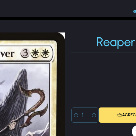
B
Reaper of Flight Moonsilver
Reaper 
AGREG
Cantidad