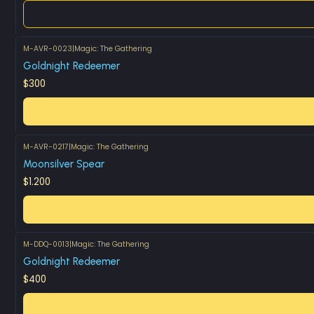
M-AVR-0023
|
Magic: The Gathering
Goldnight Redeemer
$300
M-AVR-0217
|
Magic: The Gathering
Moonsilver Spear
$1.200
M-DDQ-0013
|
Magic: The Gathering
Goldnight Redeemer
$400