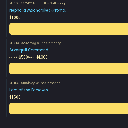
M-SOI-0075PM
|
Magic: The Gathering
Nephalia Moondrakes (Promo)
$1.000
M-STX-0232
|
Magic: The Gathering
Silverquill Command
$500
$1.000
desde
hasta
M-TDC-0186
|
Magic: The Gathering
Lord of the Forsaken
$1.500