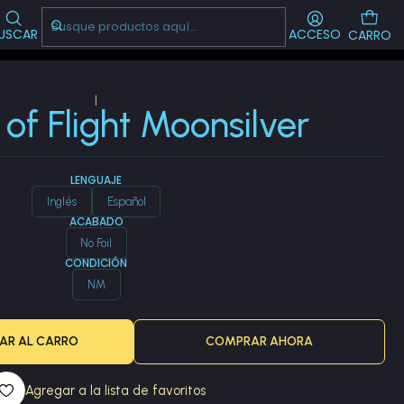
Visítanos!
-->
CL
USCAR
ACCESO
CARRO
|
of Flight Moonsilver
LENGUAJE
Inglés
Español
ACABADO
No Foil
CONDICIÓN
NM
AR AL CARRO
COMPRAR AHORA
Agregar a la lista de favoritos