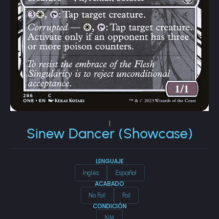
|
Sinew Dancer (Showcase)
LENGUAJE
Inglés
Español
ACABADO
No Foil
Foil
CONDICIÓN
NM