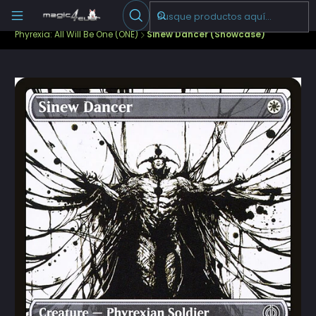
Escribenos
-->
Inicio
Cartas Sueltas Magic
Pioneer
Phyrexia: All Will Be One (ONE)
Sinew Dancer (Showcase)