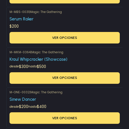
M-MBS-0031
|
Magic: The Gathering
Serum Raker
$200
VER OPCIONES
M-MKM-0364
|
Magic: The Gathering
Kraul Whipcracker (Showcase)
$300
$500
desde
hasta
VER OPCIONES
M-ONE-0032
|
Magic: The Gathering
Sinew Dancer
$200
$400
desde
hasta
VER OPCIONES